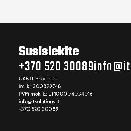
Susisiekite
+370 520 30089
info@it
UAB IT Solutions
įm. k.: 300899746
PVM mok. k.: LT100004034016
info@itsolutions.lt
+370 520 30089