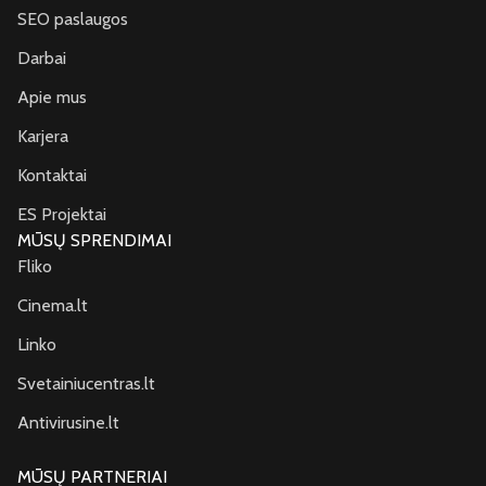
SEO paslaugos
Darbai
Apie mus
Karjera
Kontaktai
ES Projektai
MŪSŲ SPRENDIMAI
Fliko
Cinema.lt
Linko
Svetainiucentras.lt
Antivirusine.lt
MŪSŲ PARTNERIAI