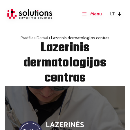
LT
Pradžia
›
Darbai
›
Lazerinis dermatologijos centras
Lazerinis
dermatologijos
centras