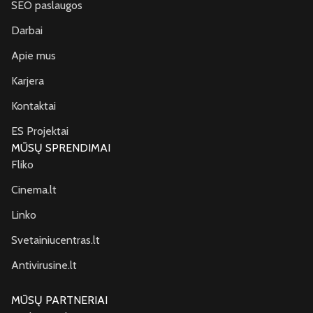
SEO paslaugos
Darbai
Apie mus
Karjera
Kontaktai
ES Projektai
MŪSŲ SPRENDIMAI
Fliko
Cinema.lt
Linko
Svetainiucentras.lt
Antivirusine.lt
MŪSŲ PARTNERIAI