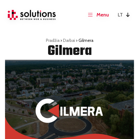
LT
Pradžia
›
Darbai
›
Gilmera
Gilmera